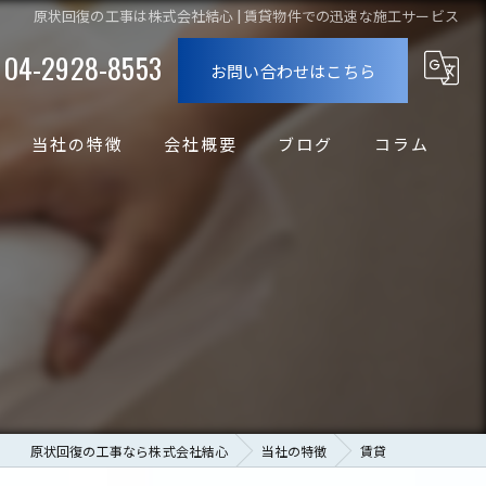
原状回復の工事は株式会社結心 | 賃貸物件での迅速な施工サービス
04-2928-8553
お問い合わせはこちら
当社の特徴
会社概要
ブログ
コラム
賃貸
退去
リフォーム
リノベーション
業者
原状回復の工事なら株式会社結心
当社の特徴
賃貸